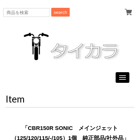
search
Toggle
navigati
Item
「CBR150R SONIC メインジェット
（125/120/115/-/105）1個 純正部品/社外品」