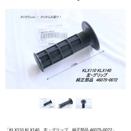
「KLX110 KLX140 左・グリップ 純正部品 46075-0072」