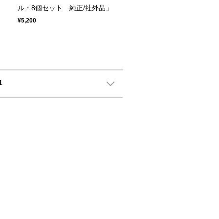
ル・8個セット 純正/社外品」
¥5,200
1