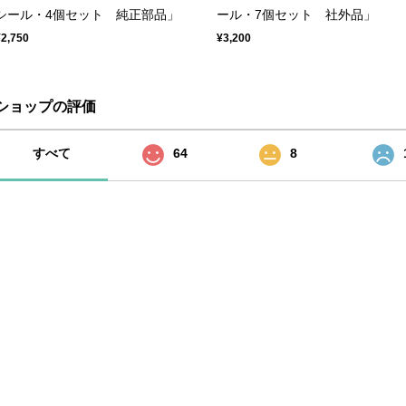
シール・4個セット 純正部品」
ール・7個セット 社外品」
¥2,750
¥3,200
ショップの評価
すべて
64
8