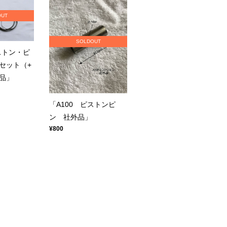
OUT
SOLDOUT
ストン・ピ
セット（+
外品」
「A100 ピストンピ
ン 社外品」
¥800