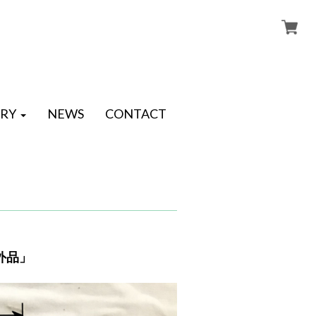
RY
NEWS
CONTACT
社外品」