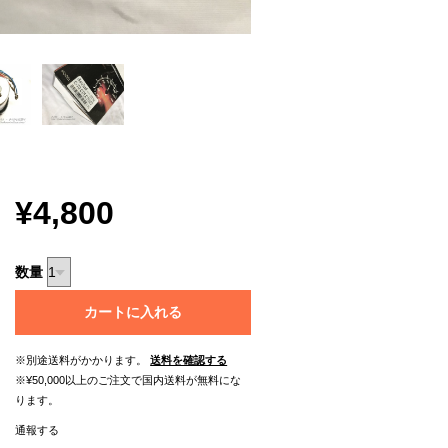
¥4,800
数量
カートに入れる
※別途送料がかかります。
送料を確認する
※¥50,000以上のご注文で国内送料が無料にな
ります。
通報する