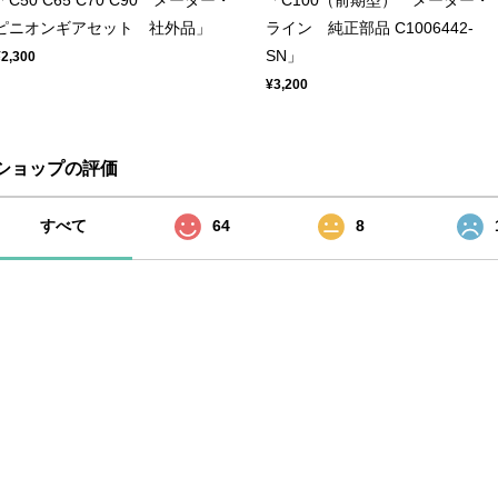
「C50 C65 C70 C90 メーター・
「C100（前期型） メーター・
ピニオンギアセット 社外品」
ライン 純正部品 C1006442-
SN」
¥2,300
¥3,200
ショップの評価
すべて
64
8