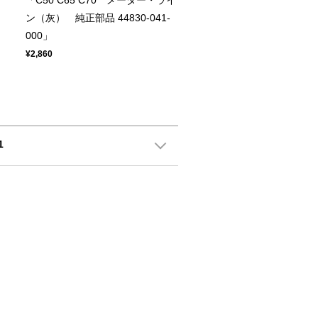
「C50 C65 C70 メーター・ライ
ン（灰） 純正部品 44830-041-
000」
¥2,860
1