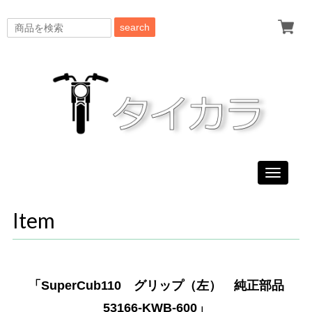
search
Toggle
navigati
Item
「SuperCub110 グリップ（左） 純正部品
53166-KWB-600」