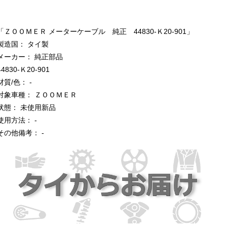
「ＺＯＯＭＥＲ メーターケーブル 純正 44830-Ｋ20-901」
製造国： タイ製
メーカー： 純正部品
44830-Ｋ20-901
材質/色： -
対象車種： ＺＯＯＭＥＲ
状態： 未使用新品
使用方法： -
その他備考： -