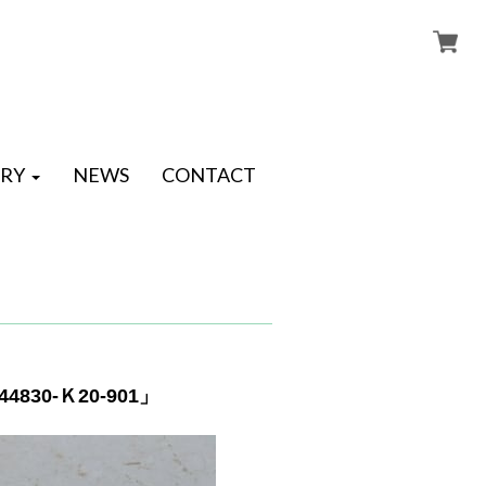
RY
NEWS
CONTACT
30-Ｋ20-901」