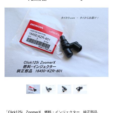
「Click125i ZoomerX 燃料・インジェクター 純正部品