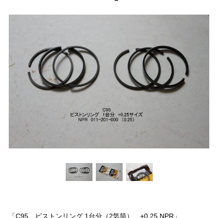
「C95 ピストンリング 1台分（2気筒） +0.25 NPR」