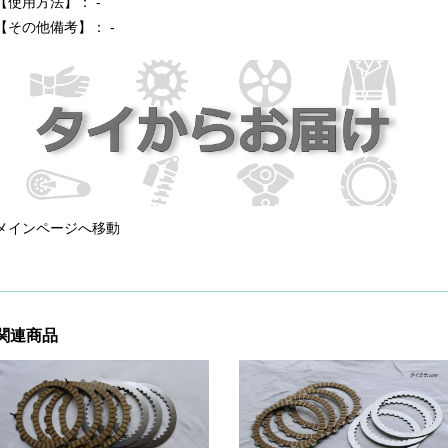
【使用方法】： -
【その他備考】： -
メインページへ移動
関連商品