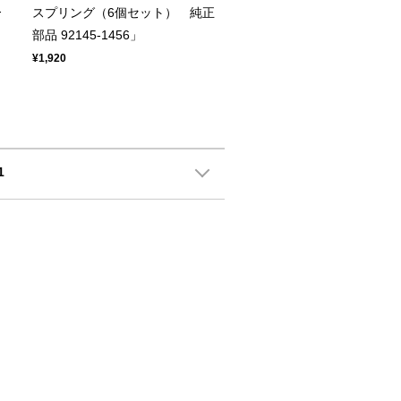
-
スプリング（6個セット） 純正
部品 92145-1456」
¥1,920
1