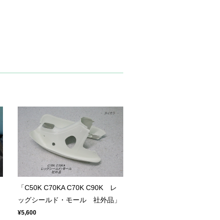
「C50K C70KA C70K C90K レ
ッグシールド・モール 社外品」
¥5,600