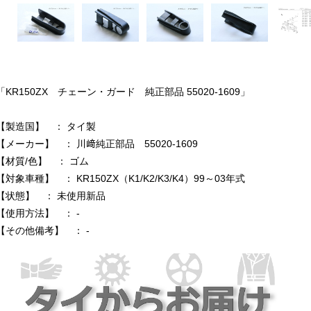
「KR150ZX チェーン・ガード 純正部品 55020-1609」
【製造国】 ： タイ製
【メーカー】 ： 川﨑純正部品 55020-1609
【材質/色】 ： ゴム
【対象車種】 ： KR150ZX（K1/K2/K3/K4）99～03年式
【状態】 ： 未使用新品
【使用方法】 ： -
【その他備考】 ： -