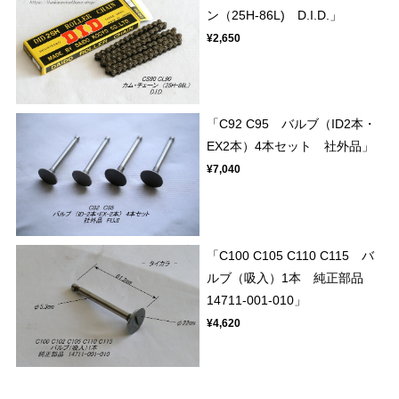
ン（25H-86L) D.I.D.」
¥2,650
「C92 C95 バルブ（ID2本・
EX2本）4本セット 社外品」
¥7,040
「C100 C105 C110 C115 バ
ルブ（吸入）1本 純正部品
14711-001-010」
¥4,620