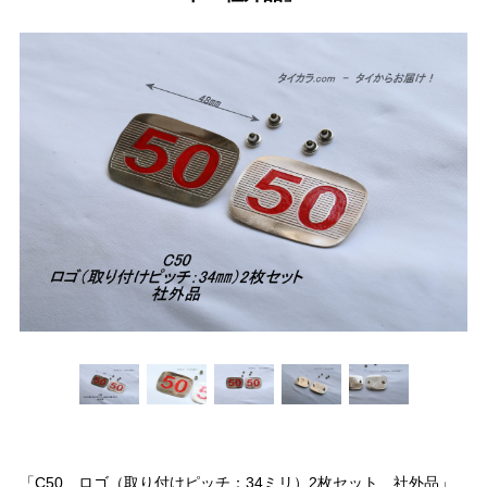
「C50 ロゴ（取り付けピッチ：34ミリ）2枚セット 社外品」